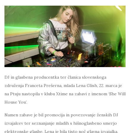
DJ in glasbena producentka ter članica slovenskega
združenja Franceta Prešerna, mlada Lena Glish, 22. marca je
na Ptuju nastopila v klubu Xtime na zabavi z imenom ‘She Will
House You’.
Namen zabave je bil promocija in povezovanje ženskih DJ
izvajalcev ter seznanjanje mladih s hišnoglasbeno smerjo
elektronske glasbe. Lena je bila tisto noč glavna izvajalka,