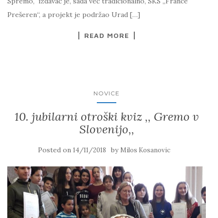
Spremo, izdavač je, sada već tradicionalno, SKS „France
Prešeren“, a projekt je podržao Urad […]
READ MORE
NOVICE
10. jubilarni otroški kviz ,, Gremo v
Slovenijo,,
Posted on
by
14/11/2018
Milos Kosanovic