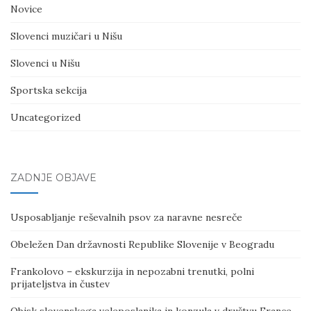
Novice
Slovenci muzičari u Nišu
Slovenci u Nišu
Sportska sekcija
Uncategorized
ZADNJE OBJAVE
Usposabljanje reševalnih psov za naravne nesreče
Obeležen Dan državnosti Republike Slovenije v Beogradu
Frankolovo – ekskurzija in nepozabni trenutki, polni
prijateljstva in čustev