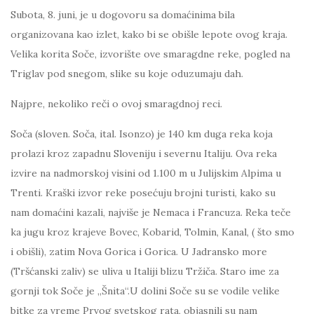
Subota, 8. juni, je u dogovoru sa domaćinima bila
organizovana kao izlet, kako bi se obišle lepote ovog kraja.
Velika korita Soče, izvorište ove smaragdne reke, pogled na
Triglav pod snegom, slike su koje oduzumaju dah.
Najpre, nekoliko reči o ovoj smaragdnoj reci.
Soča (sloven. Soča, ital. Isonzo) je 140 km duga reka koja
prolazi kroz zapadnu Sloveniju i severnu Italiju. Ova reka
izvire na nadmorskoj visini od 1.100 m u Julijskim Alpima u
Trenti. Кraški izvor reke posećuju brojni turisti, kako su
nam domaćini kazali, najviše je Nemaca i Francuza. Reka teče
ka jugu kroz krajeve Bovec, Кobarid, Tolmin, Кanal, ( što smo
i obišli), zatim Nova Gorica i Gorica. U Jadransko more
(Tršćanski zaliv) se uliva u Italiji blizu Tržiča. Staro ime za
gornji tok Soče je „Šnita“.U dolini Soče su se vodile velike
bitke za vreme Prvog svetskog rata, objasnili su nam