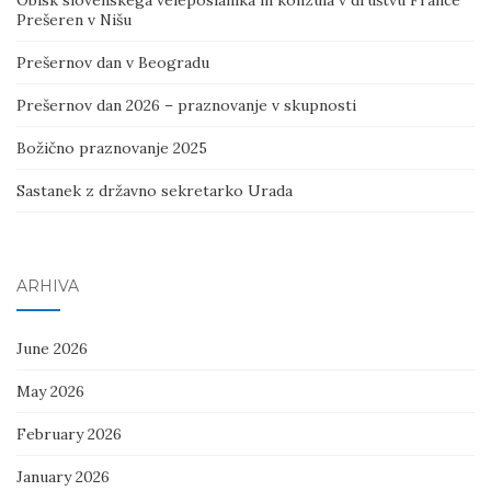
Obisk slovenskega veleposlanika in konzula v društvu France
Prešeren v Nišu
Prešernov dan v Beogradu
Prešernov dan 2026 – praznovanje v skupnosti
Božično praznovanje 2025
Sastanek z državno sekretarko Urada
ARHIVA
June 2026
May 2026
February 2026
January 2026