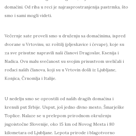
domaćini. Od riba u reci je najrasprostranjenija pastrmka, što
smo i sami mogli videti.
Večernje sate proveli smo u druženju sa domaćinima, ispred
dvorane u Vrtovinu, uz roštilj (pljeskavice i ćevape), koje su
za sve prisutne napravili naši članovi Dragoslav, Ksenija i
Nadica. Ovu malu svečanost su svojim prisustvom uveličali i
rođaci naših članova, koji su u Vrtovin došli iz Ljubljane,
Konjica, Črnomlja i Italije.
U nedelju smo se oprostili od naših dragih domaćina i
krenuli put Srbije. Usput, još jedno divno mesto, Šmarješke
Toplice. Nalaze se u prelepom prirodnom okruženju
jugoistočne Slovenije, oko 15 km od Novog Mesta i 80
kilometara od Ljubljane. Lepota prirode i blagotvorno