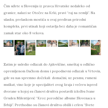
Čim uđete u Sloveniju iz pravca Hrvatske nedaleko od
granice, nalazi se Otočec na Krki, pravi “raj na zemlji”. Na
ulasku, prelaskom mostića u ovaj predivan prirodni
kompleks, prvi utisak koji ostavlja bez daha je romantičan
zamak star oko 8 vekova.
Zatim je usledio odlazak do Ajdovščine, smeštaj u odlično
opremljenom Đačkom domu i popodnevni odlazak u Vrtovin,
gde su nas spremno dočekali domaćini, uz pesmu, rumeni
muškat, vino koje je specijalitet ovog kraja i večeru ispred
dvorane u kojoj su članovi društva postavili izložbu Ivane
Gruden Milentijević “Kroz porodične albume Slovenaca u
Srbiji”. Prethodno su članovi društva obišli i crkvu “Svete