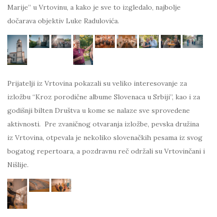
Marije” u Vrtovinu, a kako je sve to izgledalo, najbolje
dočarava objektiv Luke Radulovića.
Prijatelji iz Vrtovina pokazali su veliko interesovanje za
izložbu “Kroz porodične albume Slovenaca u Srbiji”, kao i za
godišnji bilten Društva u kome se nalaze sve sprovedene
aktivnosti. Pre zvaničnog otvaranja izložbe, pevska družina
iz Vrtovina, otpevala je nekoliko slovenačkih pesama iz svog
bogatog repertoara, a pozdravnu reč održali su Vrtovinčani i
Nišlije.