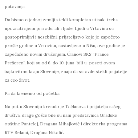
putovanja.
Da bismo o jednoj zemlji stekli kompletan utisak, treba
upoznati njenu prirodu, ali i ljude. Ljudi u Vrtovinu su
gostoprimljivi i nesebični, prijateljstvo koje je započeto
prošle godine u Vrtovinu, nastavljeno u Nišu, ove godine je
zapečaćeno novim druženjem. Članovi SKS “France
Prešeren”, koji su od 6. do 10. juna bili u poseti ovom
bajkovitom kraju Slovenije, znaju da su ovde stekli prijatelje
za ceo život.
Pa da krenemo od početka.
Na put u Sloveniju krenulo je 17 članova i prijatelja našeg
društva, drage gošće bile su nam predstavnica Gradske
opštine Pantelej, Dragana Mihajlović i direktorka programa
RTV Belami, Dragana Nikolić.