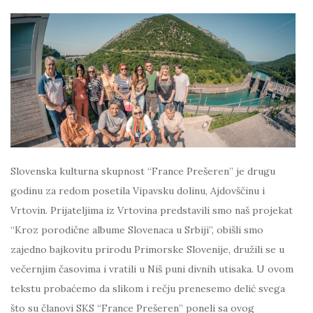
Slovenska kulturna skupnost “France Prešeren” je drugu
godinu za redom posetila Vipavsku dolinu, Ajdovščinu i
Vrtovin. Prijateljima iz Vrtovina predstavili smo naš projekat
“Kroz porodične albume Slovenaca u Srbiji”, obišli smo
zajedno bajkovitu prirodu Primorske Slovenije, družili se u
večernjim časovima i vratili u Niš puni divnih utisaka. U ovom
tekstu probaćemo da slikom i rečju prenesemo delić svega
što su članovi SKS “France Prešeren” poneli sa ovog