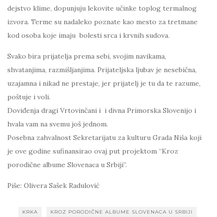
dejstvo klime, dopunjuju lekovite učinke toplog termalnog
izvora. Terme su nadaleko poznate kao mesto za tretmane
kod osoba koje imaju bolesti srca i krvnih sudova.
Svako bira prijatelja prema sebi, svojim navikama,
shvatanjima, razmišljanjima. Prijateljska ljubav je nesebična,
uzajamna i nikad ne prestaje, jer prijatelj je tu da te razume,
poštuje i voli.
Doviđenja dragi Vrtovinčani i i divna Primorska Slovenijo i
hvala vam na svemu još jednom.
Posebna zahvalnost Sekretarijatu za kulturu Grada Niša koji
je ove godine sufinansirao ovaj put projektom “Kroz
porodične albume Slovenaca u Srbiji”.
Piše: Olivera Sašek Radulović
KRKA
KROZ PORODIČNE ALBUME SLOVENACA U SRBIJI