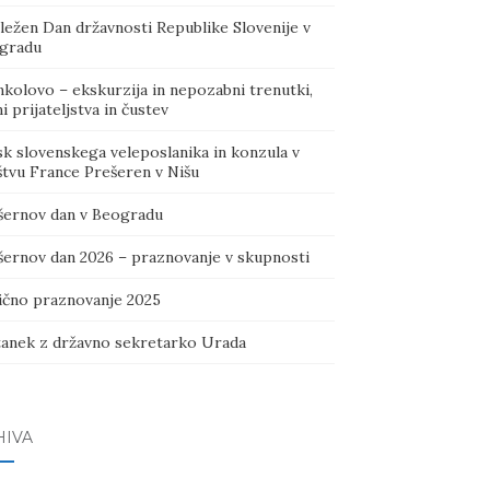
ležen Dan državnosti Republike Slovenije v
gradu
kolovo – ekskurzija in nepozabni trenutki,
i prijateljstva in čustev
sk slovenskega veleposlanika in konzula v
štvu France Prešeren v Nišu
šernov dan v Beogradu
šernov dan 2026 – praznovanje v skupnosti
ično praznovanje 2025
tanek z državno sekretarko Urada
HIVA