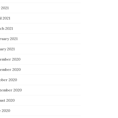
 2021
l 2021
ch 2021
ruary 2021
uary 2021
ember 2020
ember 2020
ober 2020
tember 2020
ust 2020
e 2020