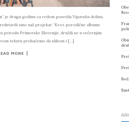
Obe
Beo
” je drugu godinu za redom posetila Vipavsku dolinu,
Fran
a predstavili smo naš projekat “Kroz porodične albume
poln
itu prirodu Primorske Slovenije, družili se u večernjim
Obi
U ovom tekstu probaćemo da slikom i […]
dru
READ MORE
Pre
Pre
Bož
Sas
AR