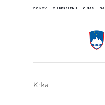
DOMOV
O PREŠERENU
O NAS
GA
Krka