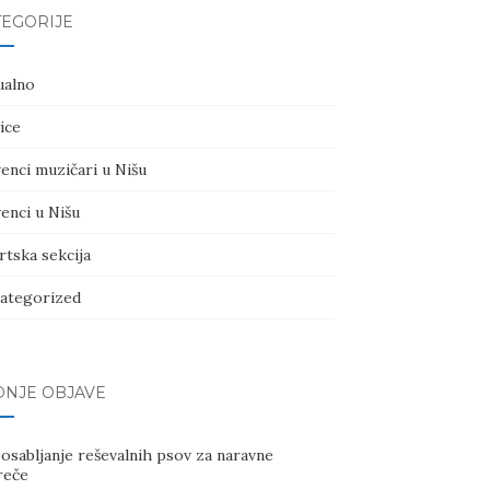
TEGORIJE
ualno
ice
enci muzičari u Nišu
enci u Nišu
rtska sekcija
ategorized
DNJE OBJAVE
osabljanje reševalnih psov za naravne
reče