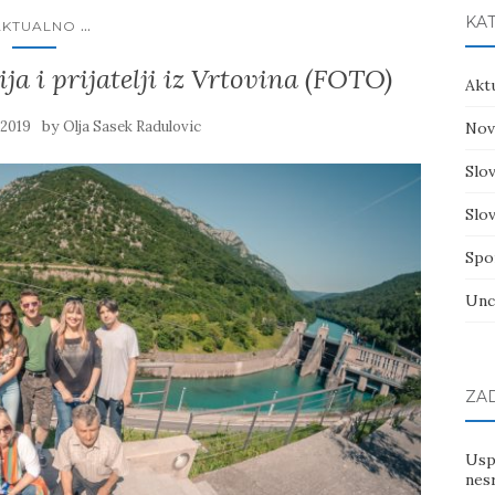
KA
...
AKTUALNO
a i prijatelji iz Vrtovina (FOTO)
Akt
by
2019
Olja Sasek Radulovic
Nov
Slov
Slov
Spo
Unc
ZA
Usp
nes