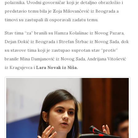
polaznika. Uvodni govorničar koji je detaljno obrazložio i
predstavio temu bila je Zoja Milovančević iz Beograda a
timovi su zastupali ili osporavali zadatu temu.
Stav tima “za” branili su Hamza Kolašinac iz Novog Pazara,
Dejan Đokić iz Beograda i Strefan Štrbac iz Novog Sada, dok
su stavove tima koji je zastupao suprotan stav “protiv”
branile Mina Damjanović iz Novog Sada, Andrijana Vitošević
iz Kragujevca i
Lara Novak iz Niša.