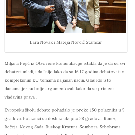
Lara Novak i Mateja Norčič Štamcar
Miljana Pejić iz Otvorene komunikacije istakla da je da su svi
debateri mladi, i da “nije lako da sa 16,17 godina debatovati o
kompleksnim EU temama na jasan način. Glas ide isto
damama jer su bolje argumentovali kako da se primeni
vladavina prava”.
Evropsku školu debate pohađalo je preko 150 polaznika u 5
gradova. Polaznici su došli iz ukupno 38 gradova: Rume,
Bečeja, Novog Sada, Ruskog Krstura, Sombora, Srbobrana,