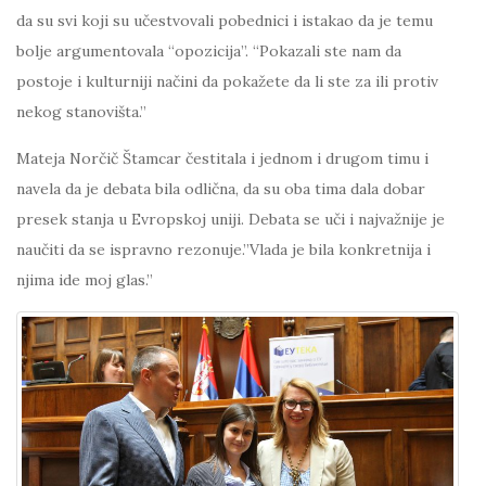
da su svi koji su učestvovali pobednici i istakao da je temu
bolje argumentovala “opozicija”. “Pokazali ste nam da
postoje i kulturniji načini da pokažete da li ste za ili protiv
nekog stanovišta.”
Mateja Norčič Štamcar čestitala i jednom i drugom timu i
navela da je debata bila odlična, da su oba tima dala dobar
presek stanja u Evropskoj uniji. Debata se uči i najvažnije je
naučiti da se ispravno rezonuje.”Vlada je bila konkretnija i
njima ide moj glas.”