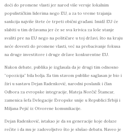
doći do promene vlasti jer narod više veruje lokalnim
populističkim liderima nego EU, a za to vreme trajanja
sankcija najviše štete će trpeti obični građani. Imidž EU će
slabiti u tim državama jer će se sva krivica za loše stanje
svaliti pre na EU nego na političare u toj državi, što na kraju
neće dovesti do promene vlasti, već na prebacivanje fokusa
na druge investitore i druge države konkurentne EU.
Nakon debate, publika je izglasala da je drugi tim odnosno
“opozicija” bila bolja. Sa tim stavom publike saglasan je bio i
žiri u sastavu Dejan Radenković, narodni poslanik i član
Odbora za evropske integracije, Mateja Norčič Štamcar,
zamenica šefa Delegacije Evropske unije u Republici Srbiji i
Miljana Pejić iz Otvorene komunikacije.
Dejan Radenković, istakao je da su generacije koje dolaze
rečite i da mu je zadovoljstvo što je slušao debatu. Naveo je