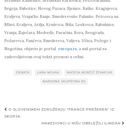
Sremske Kamenice, Sremskih Karlovaca, Petrovaradina,
Begeja, Subotice, Novog Pazara, Sjenice, Raške, Kragujevca,
Kraljeva, Vrnjačke Banje, Smederevske Palanke, Petrovca na
Mlavi, Kraljeva, Arilja, Kruševca, Niša, Leskovca, Babušnice,
Vranja, Zaječara, Medveđe, Paraćina, Bora, Beograda,
Požarevca, Pančeva, Smedereva, Valjeva, Užica, Požege i
Negotina, objavio je portal
europa.rs,
a naš portal sa
zadovoljstvom ovaj tekst prenosi u celini.
DEBATA
LARA NOVAK
MATEJA NORČIČ ŠTAMCAR
NARODNA SKUPŠTINA RS
Post
O SLOVENSKEM ZDRUŽENJU “FRANCE PREŠEREN” IZ
navigation
SKOPJA
MAKEDONCI U NIŠU OBELEŽILI ILINDAN