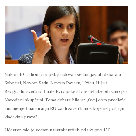
Nakon 40 radionica u pet gradova i sedam javnih debata u
Subotici, Novom Sadu, Novom Pazaru, Užicu, Nišu i
Beogradu, svečano finale Evropske škole debate održano je u
Narodnoj skupštini. Tema debate bila je: „Ovaj dom predlaže
smanjenje finansiranja EU za države članice koje ne poštuju
vladavinu prava”.
Učestvovalo je sedam najistaknutiijih od ukupno 150