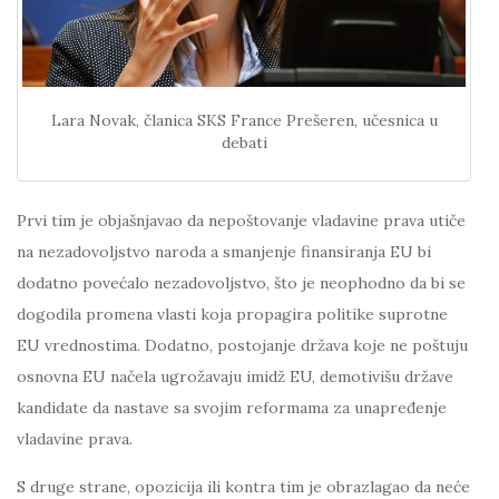
Lara Novak, članica SKS France Prešeren, učesnica u
debati
Prvi tim je objašnjavao da nepoštovanje vladavine prava utiče
na nezadovoljstvo naroda a smanjenje finansiranja EU bi
dodatno povećalo nezadovoljstvo, što je neophodno da bi se
dogodila promena vlasti koja propagira politike suprotne
EU vrednostima. Dodatno, postojanje država koje ne poštuju
osnovna EU načela ugrožavaju imidž EU, demotivišu države
kandidate da nastave sa svojim reformama za unapređenje
vladavine prava.
S druge strane, opozicija ili kontra tim je obrazlagao da neće