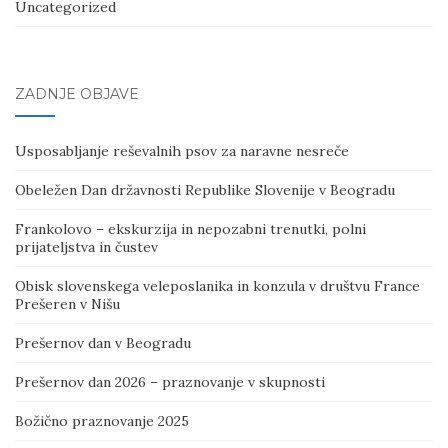
Uncategorized
ZADNJE OBJAVE
Usposabljanje reševalnih psov za naravne nesreče
Obeležen Dan državnosti Republike Slovenije v Beogradu
Frankolovo – ekskurzija in nepozabni trenutki, polni
prijateljstva in čustev
Obisk slovenskega veleposlanika in konzula v društvu France
Prešeren v Nišu
Prešernov dan v Beogradu
Prešernov dan 2026 – praznovanje v skupnosti
Božično praznovanje 2025