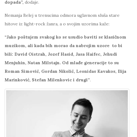
dopada”,
dodaje.
Nemanja Belej u trenucima odmora uglavnom sluša stare
hitove iz light-rock žanra, a o svojim uzorima kaže:
“Jako poštujem svakog ko se usudio baviti se klasičnom
muzikom, ali kada bih morao da nabrojim uzore to bi
bili: David Oistrah, Jozef Hasid, Jasa Haifec, Jehudi
Menjuhin, Natan Milstajn. Od mlađe generacije to su
Roman Simović, Gordan Nikolić, Leonidas Kavakos, Ilija
Marinković, Stefan Milenkovic i drugi”
.