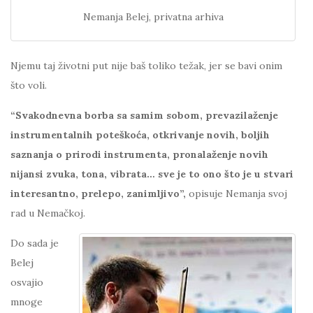
Nemanja Belej, privatna arhiva
Njemu taj životni put nije baš toliko težak, jer se bavi onim
što voli.
“Svakodnevna borba sa samim sobom, prevazilaženje
instrumentalnih poteškoća, otkrivanje novih, boljih
saznanja o prirodi instrumenta, pronalaženje novih
nijansi zvuka, tona, vibrata… sve je to ono što je u stvari
interesantno, prelepo, zanimljivo”,
opisuje Nemanja svoj
rad u Nemačkoj.
Do sada je
Belej
osvajio
mnoge