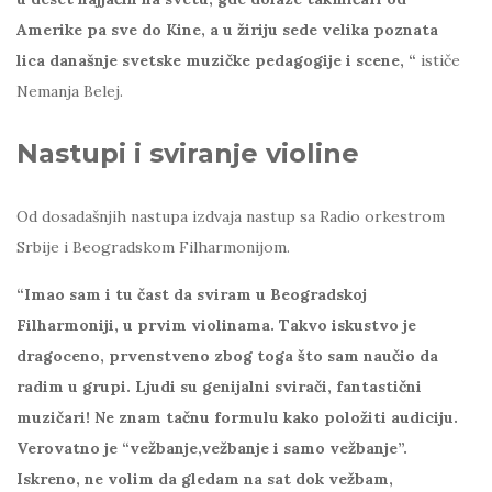
Amerike pa sve do Kine, a u žiriju sede velika poznata
lica današnje svetske muzičke pedagogije i scene, “
ističe
Nemanja Belej.
Nastupi i sviranje violine
Od dosadašnjih nastupa izdvaja nastup sa Radio orkestrom
Srbije i Beogradskom Filharmonijom.
“Imao sam i tu čast da sviram u Beogradskoj
Filharmoniji, u prvim violinama. Takvo iskustvo je
dragoceno, prvenstveno zbog toga što sam naučio da
radim u grupi. Ljudi su genijalni svirači, fantastični
muzičari! Ne znam tačnu formulu kako položiti audiciju.
Verovatno je “vežbanje,vežbanje i samo vežbanje”.
Iskreno, ne volim da gledam na sat dok vežbam,