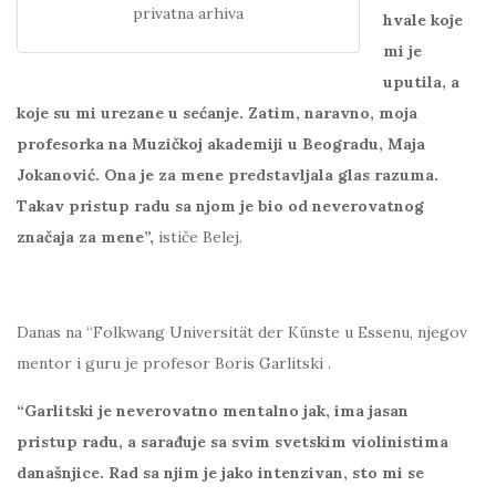
privatna arhiva
hvale koje
mi je
uputila, a
koje su mi urezane u sećanje. Zatim, naravno, moja
profesorka na Muzičkoj akademiji u Beogradu, Maja
Jokanović. Ona je za mene predstavljala glas razuma.
Takav pristup radu sa njom je bio od neverovatnog
značaja za mene”,
ističe Belej.
Danas na “Folkwang Universität der Künste u Essenu, njegov
mentor i guru je profesor Boris Garlitski .
“Garlitski je neverovatno mentalno jak, ima jasan
pristup radu, a sarađuje sa svim svetskim violinistima
današnjice. Rad sa njim je jako intenzivan, sto mi se