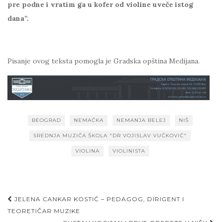
pre podne i vratim ga u kofer od violine uveče istog
dana”.
Pisanje ovog teksta pomogla je Gradska opština Medijana.
BEOGRAD
NEMAČKA
NEMANJA BELEJ
NIŠ
SREDNJA MUZIČA ŠKOLA "DR VOJISLAV VUČKOVIĆ"
VIOLINA
VIOLINISTA
Post
JELENA CANKAR KOSTIĆ – PEDAGOG, DIRIGENT I
navigation
TEORETIČAR MUZIKE