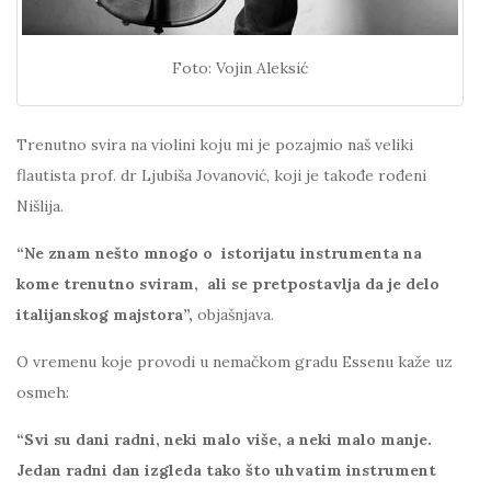
Foto: Vojin Aleksić
Trenutno svira na violini koju mi je pozajmio naš veliki
flautista prof. dr Ljubiša Jovanović, koji je takođe rođeni
Nišlija.
“Ne znam nešto mnogo o istorijatu instrumenta na
kome trenutno sviram, ali se pretpostavlja da je delo
italijanskog majstora”,
objašnjava.
O vremenu koje provodi u nemačkom gradu Essenu kaže uz
osmeh:
“Svi su dani radni, neki malo više, a neki malo manje.
Jedan radni dan izgleda tako što uhvatim instrument