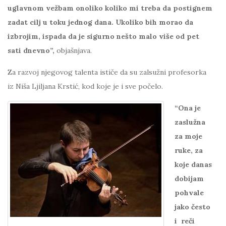
uglavnom vežbam onoliko koliko mi treba da postignem
zadat cilj u toku jednog dana. Ukoliko bih morao da
izbrojim, ispada da je sigurno nešto malo više od pet
sati dnevno”,
objašnjava.
Za razvoj njegovog talenta ističe da su zalsužni profesorka
iz Niša Ljiljana Krstić, kod koje je i sve počelo.
“Ona je
zaslužna
za moje
ruke, za
koje danas
dobijam
pohvale
jako često
i reči