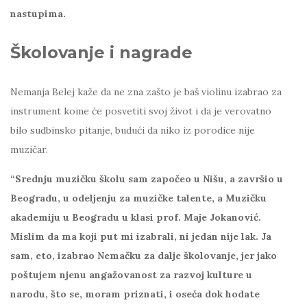
nastupima.
Školovanje i nagrade
Nemanja Belej kaže da ne zna zašto je baš violinu izabrao za
instrument kome će posvetiti svoj život i da je verovatno
bilo sudbinsko pitanje, budući da niko iz porodice nije
muzičar.
“Srednju muzičku školu sam započeo u Nišu, a završio u
Beogradu, u odeljenju za muzičke talente, a Muzičku
akademiju
u Beogradu u klasi prof. Maje Jokanović.
Mislim da ma koji put mi izabrali, ni jedan nije lak. Ja
sam, eto, izabrao Nemačku za dalje školovanje, jer jako
poštujem njenu angažovanost za razvoj kulture u
narodu, što se, moram priznati, i oseća dok hodate