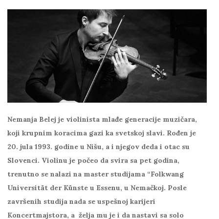
Nemanja Belej je violinista mlađe generacije muzičara,
koji krupnim koracima gazi ka svetskoj slavi. Rođen je
20. jula 1993. godine u Nišu, a i njegov deda i otac su
Slovenci. Violinu je počeo da svira sa pet godina,
trenutno se nalazi na master studijama “Folkwang
Universität der Künste u Essenu, u Nemačkoj.
Posle
završenih studija nada se uspešnoj karijeri
Koncertmajstora, a želja mu je i da nastavi sa solo