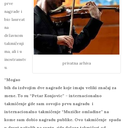
prve
nagrade i
bio laureat
na
državnom
takmičenji
ma, ali i u
inostranstv
privatna arhiva
u.
“Mogao
bih da izdvojim dve nagrade koje imaju veliki značaj za
mene. To su “Petar Konjovic” – internacionalno
takmičenje gde sam osvojio prvu nagradu i
internacionalno takmičenje “Muzičke omladine” na
kome sam dobio nagradu publike. Ovo takmičenje spada
u deset najjačih na svetu, gde dolaze takmičari od