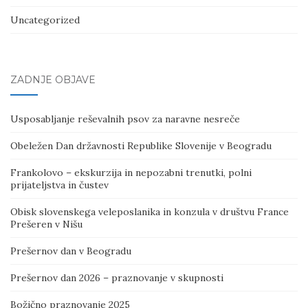
Uncategorized
ZADNJE OBJAVE
Usposabljanje reševalnih psov za naravne nesreče
Obeležen Dan državnosti Republike Slovenije v Beogradu
Frankolovo – ekskurzija in nepozabni trenutki, polni
prijateljstva in čustev
Obisk slovenskega veleposlanika in konzula v društvu France
Prešeren v Nišu
Prešernov dan v Beogradu
Prešernov dan 2026 – praznovanje v skupnosti
Božično praznovanje 2025