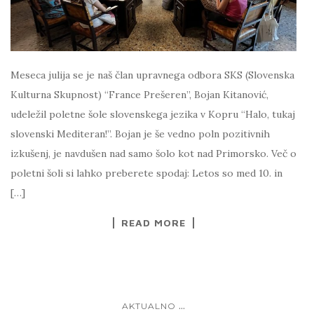
Meseca julija se je naš član upravnega odbora SKS (Slovenska
Kulturna Skupnost) “France Prešeren”, Bojan Kitanović,
udeležil poletne šole slovenskega jezika v Kopru “Halo, tukaj
slovenski Mediteran!”. Bojan je še vedno poln pozitivnih
izkušenj, je navdušen nad samo šolo kot nad Primorsko. Več o
poletni šoli si lahko preberete spodaj: Letos so med 10. in
[…]
READ MORE
...
AKTUALNO