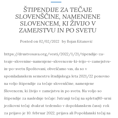
ŠTIPENDIJE ZA TEČAJE
SLOVENŠČINE, NAMENJENE
SLOVENCEM, KI ŽIVIJO V
ZAMEJSTVU IN PO SVETU
Posted on
by
02/02/2022
Bojan Kitanović
https://drustvosava.org/vesti/2022/1/21/tipendije-za-
teaje-slovenine-namenjene-slovencem-ki-ivijo-v-zamejstvu-
in-po-svetu Spoštovani, obveščamo vas, da so v
spomladanskem semestru študijskega leta 2021/22 ponovno
na voljo štipendije za tečaje slovenščine, namenjene
Slovencem, ki živijo v zamejstvu in po svetu. Na voljo so
štipendije za naslednje tečaje: Jutranji tečaj na spletu(80-urni
jezikovni tečaj: dvakrat tedensko v dopoldanskem času): rok
za prijavo je 10. februar 2022, prijava ali Popoldanski tečaj na