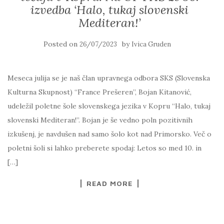
izvedba ‘Halo, tukaj slovenski
Mediteran!’
Posted on
by
26/07/2023
Ivica Gruden
Meseca julija se je naš član upravnega odbora SKS (Slovenska
Kulturna Skupnost) “France Prešeren”, Bojan Kitanović,
udeležil poletne šole slovenskega jezika v Kopru “Halo, tukaj
slovenski Mediteran!”. Bojan je še vedno poln pozitivnih
izkušenj, je navdušen nad samo šolo kot nad Primorsko. Več o
poletni šoli si lahko preberete spodaj: Letos so med 10. in
[…]
READ MORE