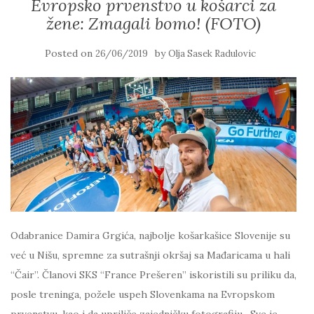
Evropsko prvenstvo u košarci za
žene: Zmagali bomo! (FOTO)
Posted on
by
26/06/2019
Olja Sasek Radulovic
Odabranice Damira Grgića, najbolje košarkašice Slovenije su
već u Nišu, spremne za sutrašnji okršaj sa Mađaricama u hali
“Čair”. Članovi SKS “France Prešeren” iskoristili su priliku da,
posle treninga, požele uspeh Slovenkama na Evropskom