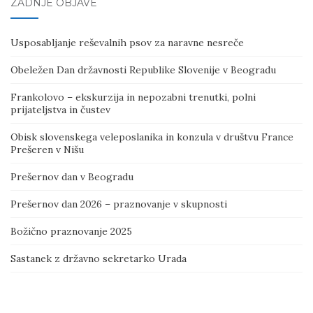
ZADNJE OBJAVE
Usposabljanje reševalnih psov za naravne nesreče
Obeležen Dan državnosti Republike Slovenije v Beogradu
Frankolovo – ekskurzija in nepozabni trenutki, polni
prijateljstva in čustev
Obisk slovenskega veleposlanika in konzula v društvu France
Prešeren v Nišu
Prešernov dan v Beogradu
Prešernov dan 2026 – praznovanje v skupnosti
Božično praznovanje 2025
Sastanek z državno sekretarko Urada