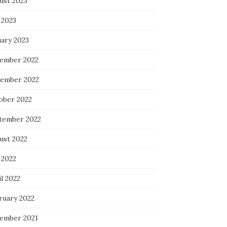
ust 2023
 2023
uary 2023
ember 2022
ember 2022
ober 2022
tember 2022
ust 2022
 2022
l 2022
ruary 2022
ember 2021