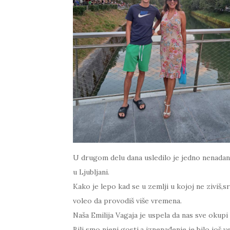
U drugom delu dana usledilo je jedno nenadan
u Ljubljani.
Kako je lepo kad se u zemlji u kojoj ne ziviš,sr
voleo da provodiš više vremena.
Naša Emilija Vagaja je uspela da nas sve okupi 
Bili smo njeni gosti,a iznenađenje je bilo još v