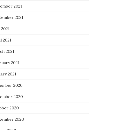
ember 2021
tember 2021
 2021
l 2021
ch 2021
ruary 2021
uary 2021
ember 2020
ember 2020
ober 2020
tember 2020