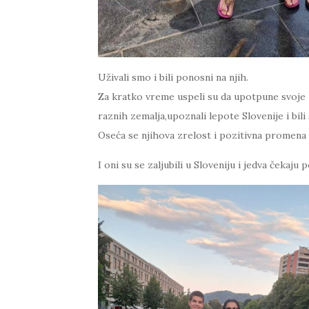
Uživali smo i bili ponosni na njih.
Za kratko vreme uspeli su da upotpune svoje z
raznih zemalja,upoznali lepote Slovenije i bili
Oseća se njihova zrelost i pozitivna promena 
I oni su se zaljubili u Sloveniju i jedva čekaju