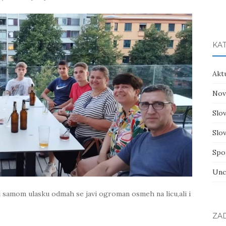
KA
Akt
Nov
Slov
Slov
Spo
Unc
ri samom ulasku odmah se javi ogroman osmeh na licu,ali i
ZA