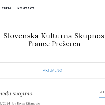
LERIJA
KONTAKT
AKTUALNO
među svojima
SL
by
9/2024
Bojan Kitanović