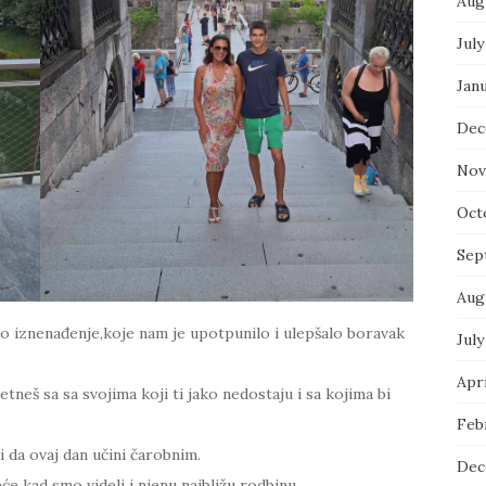
Aug
July
Jan
Dec
Nov
Oct
Sep
Aug
o iznenađenje,koje nam je upotpunilo i ulepšalo boravak
July
Apri
etneš sa sa svojima koji ti jako nedostaju i sa kojima bi
Feb
i da ovaj dan učini čarobnim.
Dec
eće kad smo videli i njenu najbližu rodbinu.