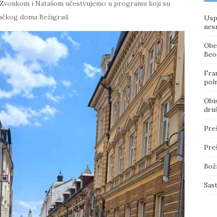
ma Zvonkom i Natašom učestvujemo u programu koji su
 đačkog doma Bežigrad.
Usp
nes
Obe
Beo
Fran
poln
Obi
dru
Pre
Pre
Bož
Sas