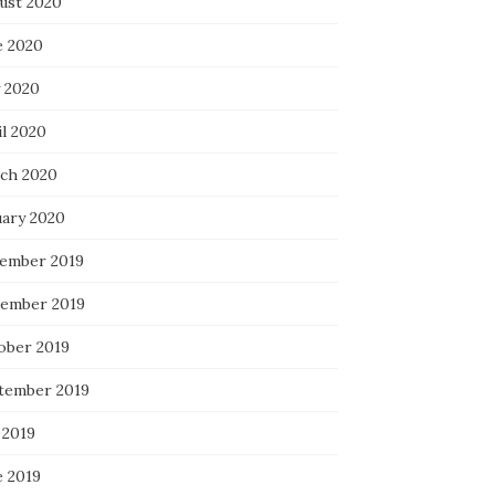
ust 2020
e 2020
 2020
il 2020
ch 2020
uary 2020
ember 2019
ember 2019
ober 2019
tember 2019
 2019
e 2019