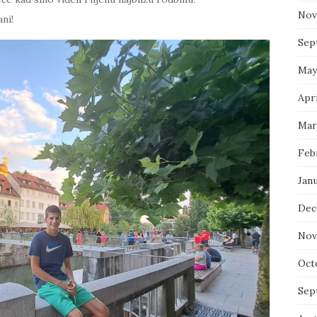
Nov
ni!
Sep
May
Apri
Mar
Feb
Jan
Dec
Nov
Oct
Sep