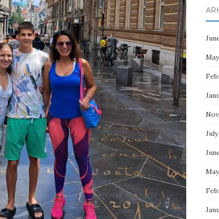
AR
Jun
May
Feb
Jan
Nov
July
Jun
May
Feb
Jan