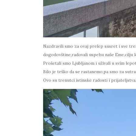
Nazdravili smo za ovaj prelep susret i sve tren
dogodovštine,radovali uspehu naše Eme,cilju ko
Prošetali smo Ljubljanom i uživali u svim lepo
Bilo je teško da se rastanemo,pa smo za sutrad
Ovo su trenutci istinske radosti i prijateljstva