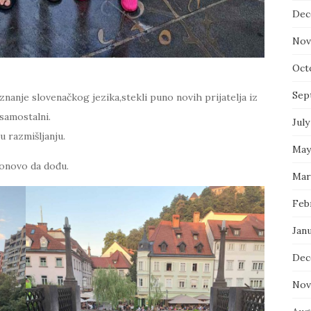
Dec
Nov
Oct
Sep
nanje slovenačkog jezika,stekli puno novih prijatelja iz
 samostalni.
July
u razmišljanju.
May
 ponovo da dođu.
Mar
Feb
Jan
Dec
Nov