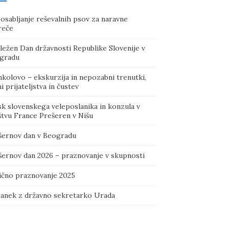
osabljanje reševalnih psov za naravne
reče
ležen Dan državnosti Republike Slovenije v
gradu
kolovo – ekskurzija in nepozabni trenutki,
i prijateljstva in čustev
sk slovenskega veleposlanika in konzula v
štvu France Prešeren v Nišu
šernov dan v Beogradu
šernov dan 2026 – praznovanje v skupnosti
ično praznovanje 2025
tanek z državno sekretarko Urada