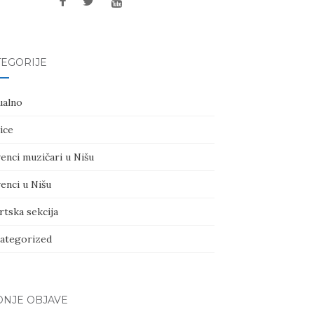
TEGORIJE
ualno
ice
enci muzičari u Nišu
enci u Nišu
rtska sekcija
ategorized
DNJE OBJAVE