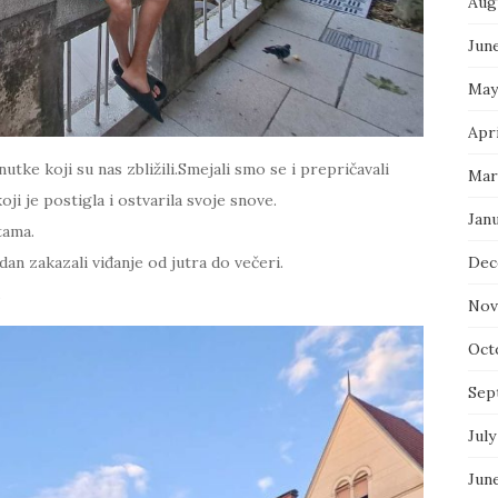
Aug
Jun
May
Apr
utke koji su nas zbližili.Smejali smo se i prepričavali
Mar
ji je postigla i ostvarila svoje snove.
Jan
tama.
Dec
an zakazali viđanje od jutra do večeri.
.
Nov
Oct
Sep
July
Jun