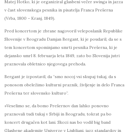
Matej Hotko, ki je organiziral glasbeni večer swinga in jazza
v čast slovenskega pesnika in pisatelja Franca Prešerna
(Vrba, 1800 – Kranj, 1849).
Pred koncertom je zbrane nagovoril veleposlanik Republike
Slovenije v Beogradu Damjan Bergant, ki je poudaril, da se s
tem koncertom spominjamo smrti pesnika Prešerna, ki je
dejansko umrl 8. februarja leta 1849, zato bo Slovenija jutri
praznovala obletnico njegovega prehoda.
Bergant je izpostavil, da “smo nocoj vsi skupaj tukaj, da s
ponosom obeležimo kulturni praznik, življenje in delo Franca
Prešerna ter slovensko kulturo”.
»Veselimo se, da bomo Prešernov dan lahko ponovno
praznovali tudi tukaj v Srbiji in Beogradu, tokrat pa bo
koncert drugačen kot lani. Skozi nas bo vodil big band
Glasbene akademije Univerze v Ljubljani. jazz standardov in