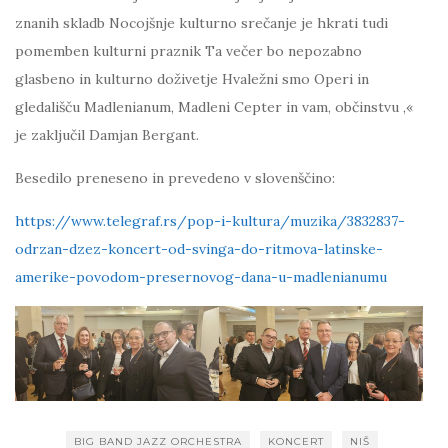
znanih skladb Nocojšnje kulturno srečanje je hkrati tudi
pomemben kulturni praznik Ta večer bo nepozabno
glasbeno in kulturno doživetje Hvaležni smo Operi in
gledališču Madlenianum, Madleni Cepter in vam, občinstvu ,«
je zaključil Damjan Bergant.
Besedilo preneseno in prevedeno v slovenščino:
https://www.telegraf.rs/pop-i-kultura/muzika/3832837-
odrzan-dzez-koncert-od-svinga-do-ritmova-latinske-
amerike-povodom-presernovog-dana-u-madlenianumu
BIG BAND JAZZ ORCHESTRA
KONCERT
NIŠ