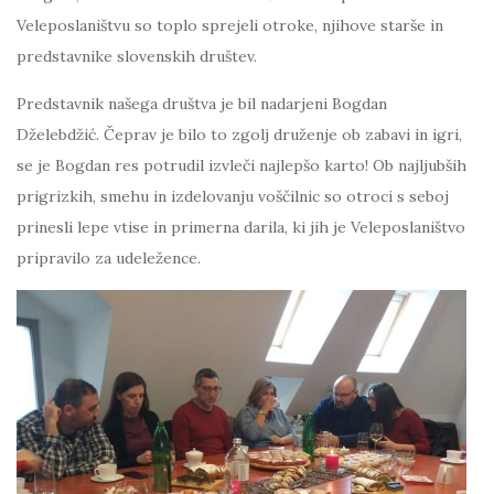
Veleposlaništvu so toplo sprejeli otroke, njihove starše in
predstavnike slovenskih društev.
Predstavnik našega društva je bil nadarjeni Bogdan
Dželebdžić. Čeprav je bilo to zgolj druženje ob zabavi in ​​igri,
se je Bogdan res potrudil izvleči najlepšo karto! Ob najljubših
prigrizkih, smehu in izdelovanju voščilnic so otroci s seboj
prinesli lepe vtise in primerna darila, ki jih je Veleposlaništvo
pripravilo za udeležence.