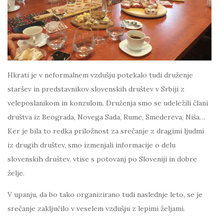
Hkrati je v neformalnem vzdušju potekalo tudi druženje
staršev in predstavnikov slovenskih društev v Srbiji z
veleposlanikom in konzulom. Druženja smo se udeležili člani
društva iz Beograda, Novega Sada, Rume, Smedereva, Niša…
Ker je bila to redka priložnost za srečanje z dragimi ljudmi
iz drugih društev, smo izmenjali informacije o delu
slovenskih društev, vtise s potovanj po Sloveniji in dobre
želje.
V upanju, da bo tako organizirano tudi naslednje leto, se je
srečanje zaključilo v veselem vzdušju z lepimi željami.