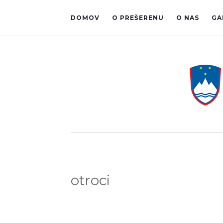
DOMOV
O PREŠERENU
O NAS
GA
otroci