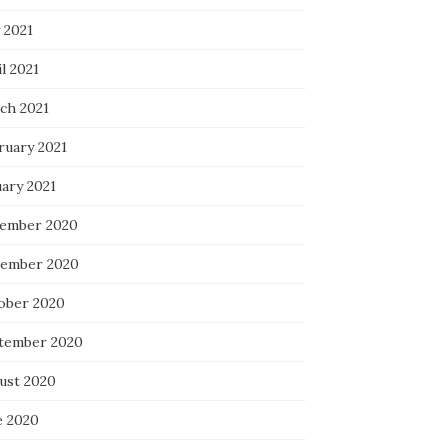
 2021
l 2021
ch 2021
ruary 2021
uary 2021
ember 2020
ember 2020
ober 2020
tember 2020
ust 2020
e 2020