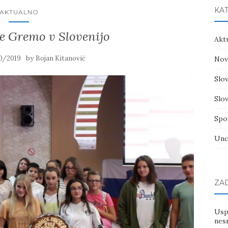
KA
AKTUALNO
ke Gremo v Slovenijo
Akt
by
0/2019
Bojan Kitanović
Nov
Slov
Slov
Spo
Unc
ZA
Usp
nes