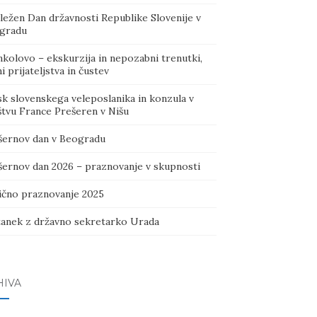
ležen Dan državnosti Republike Slovenije v
gradu
kolovo – ekskurzija in nepozabni trenutki,
i prijateljstva in čustev
sk slovenskega veleposlanika in konzula v
štvu France Prešeren v Nišu
šernov dan v Beogradu
šernov dan 2026 – praznovanje v skupnosti
ično praznovanje 2025
tanek z državno sekretarko Urada
HIVA