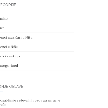
TEGORIJE
ualno
ice
enci muzičari u Nišu
enci u Nišu
rtska sekcija
ategorized
DNJE OBJAVE
osabljanje reševalnih psov za naravne
reče