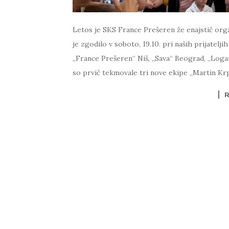
Letos je SKS France Prešeren že enajstič orga
je zgodilo v soboto, 19.10. pri naših prijate
„France Prešeren“ Niš, „Sava“ Beograd, „Logar
so prvič tekmovale tri nove ekipe „Martin Kr