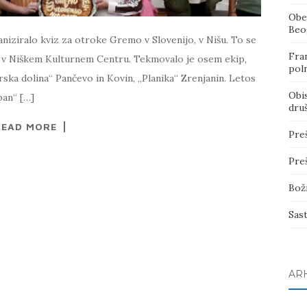
Obe
Beo
niziralo kviz za otroke Gremo v Slovenijo, v Nišu. To se
Fran
ljih v Niškem Kulturnem Centru. Tekmovalo je osem ekip,
poln
ska dolina“ Pančevo in Kovin, „Planika“ Zrenjanin. Letos
Obi
pan“ […]
dru
READ MORE
Pre
Pre
Bož
Sas
AR