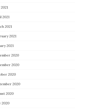
 2021
l 2021
ch 2021
ruary 2021
uary 2021
ember 2020
ember 2020
ober 2020
tember 2020
ust 2020
e 2020