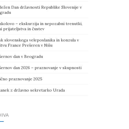
ležen Dan državnosti Republike Slovenije v
gradu
kolovo – ekskurzija in nepozabni trenutki,
i prijateljstva in čustev
sk slovenskega veleposlanika in konzula v
štvu France Prešeren v Nišu
šernov dan v Beogradu
šernov dan 2026 – praznovanje v skupnosti
ično praznovanje 2025
tanek z državno sekretarko Urada
HIVA