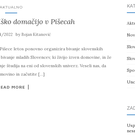
KA
AKTUALNO
iško domačijo v Pišecah
Akt
by
4/2022
Bojan Kitanović
Nov
Slov
 Pišece letos ponovno organizira bivanje slovenskih
 bivanje mladih Slovencev, ki živijo izven domovine, in že
Slov
anje študija na eni od slovenskih univerz. Veseli nas, da
Spo
omovino in začutite […]
Unc
READ MORE
ZA
Usp
nes