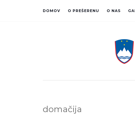
DOMOV
O PREŠERENU
O NAS
GA
domačija