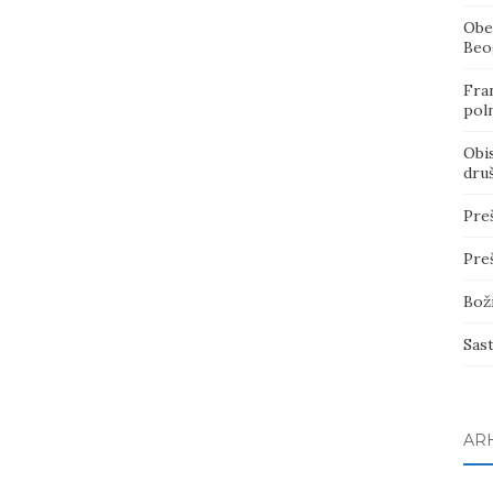
Obe
Beo
Fran
poln
Obi
dru
Pre
Pre
Bož
Sas
AR