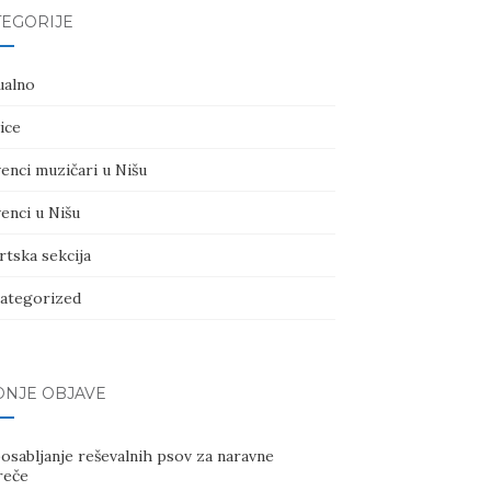
TEGORIJE
ualno
ice
enci muzičari u Nišu
enci u Nišu
rtska sekcija
ategorized
DNJE OBJAVE
osabljanje reševalnih psov za naravne
reče