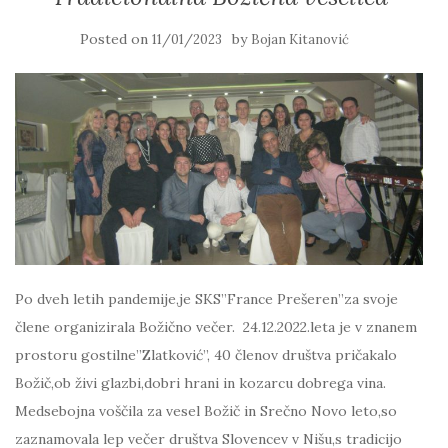
Posted on
by
11/01/2023
Bojan Kitanović
Po dveh letih pandemije,je SKS”France Prešeren”za svoje
člene organizirala Božično večer. 24.12.2022.leta je v znanem
prostoru gostilne”Zlatković”, 40 členov društva pričakalo
Božič,ob živi glazbi,dobri hrani in kozarcu dobrega vina.
Medsebojna voščila za vesel Božič in Srečno Novo leto,so
zaznamovala lep večer društva Slovencev v Nišu,s tradicijo