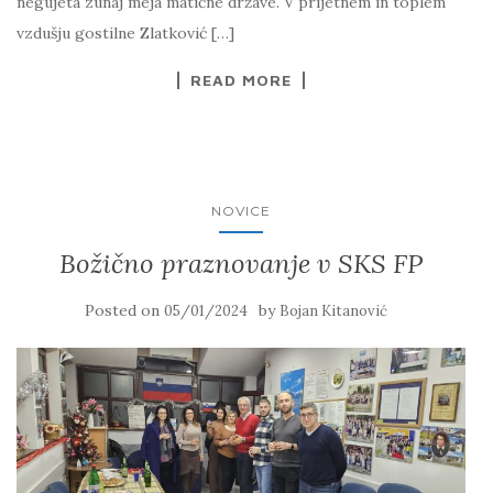
negujeta zunaj meja matične države. V prijetnem in toplem
vzdušju gostilne Zlatković […]
READ MORE
NOVICE
Božično praznovanje v SKS FP
Posted on
by
05/01/2024
Bojan Kitanović