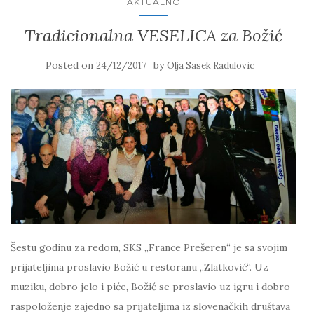
AKTUALNO
Tradicionalna VESELICA za Božić
Posted on
by
24/12/2017
Olja Sasek Radulovic
Šestu godinu za redom, SKS „France Prešeren“ je sa svojim
prijateljima proslavio Božić u restoranu „Zlatković“. Uz
muziku, dobro jelo i piće, Božić se proslavio uz igru i dobro
raspoloženje zajedno sa prijateljima iz slovenačkih društava