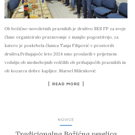
Ob božično-novoletnih praznikih je društvo SKS FP za svoje
člane organiziralo praznovanje z manjšo pogostitvijo, za
katero je poskrbela članica Tanja Filipović v prostorih
društva.Prihajajoče leto 2024 smo proslavili v prijetnem
vzdušju ob medsebojnih voščilih ob prihajajočih praznikih in
ob kozarcu dobre kapljice. Marsel Milenković
READ MORE
NOVICE
Tradicionalna Božićna veselica